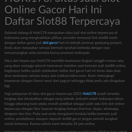
Online Gacor Hari Ini
Daftar Slot88 Terpercaya
Selamat datang di Hoki178 merupakan situs judi slot online terpercaya di
Indonesia yang menghadirkan pilihan provider termasuk link slot88 resmi
dengan daftar game judi
slot gacor
hari ini terbaik jaminan gampang jackpot.
Anda akan merasakan sensasi bermain taruhan berbeda dengan rasa
menyenangkan serta tersedia bonus promosi melimpah.
Situs slot terpercaya Hoki178 memiliki keamanan tingkat canggih nomor satu
yang akan menjaga seluruh keamanan member saat bermain judi slot88 online,
begitupun ketika sudah melakukan daftar slot gacor hari ini tentu data-data
akan tersimpan rahasia tanpa ada indikasi kebocoran. Kami melengkapi
keamanan dengan lisensi resmi dari pagcor sehingga tidak perlu ada diragukan
lagi.
Segi pelayanan di situs slot gacor terpercaya 2025
Hoki178
sudah tersedia
lengkap dan dinobatkan sebagai yang terbaik, terbukti sudah beberapa tahun
hingga sekarang kami selalu meraih predikat sebagai salah satu link slot online
terpercaya dengan fitur layanan lengkap berupa livechat, skype, whatsapp,
telegram dan line. Pada saat anda mengalami kendala ketika bermain judi
online, pendaftaran ataupun deposit slot88 gacor jangan pernah sungkan
untuk bertanya. Karena admin kami tersedia 24 jam online.
Informasi berupa rtp live slot online gacor tentu sudah kami pikirkan juga untuk