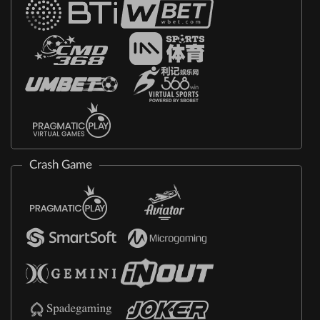
Crash Game