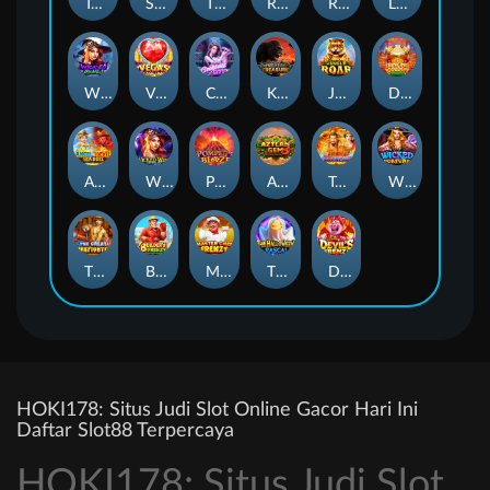
Treasure Train Deluxe
SNAPPY CARNIVAL
Thor's Hammer
RHINO LEGEND
Road to Glory
LORD OF THE GODS
WICKED RICHES
VEGAS CASH LINK
Cocktail City
King Kong Treasure
JUNGLE ROAR
Dancing Golden Drums
ANGELVSDEVIL SEA DUEL
Wicked Wins: Crystals
Pompeil Blaze
AZTLAN GEMS3
Triple Supreme Xtreme Treasure
WICKED FORTUNE
THE GREAT FIREFIGHTER
BUILDER'S FRENZY
MASTER CHEF FRENZY
The Halloween Rascal
Devil’s Frenzy
HOKI178: Situs Judi Slot Online Gacor Hari Ini
Daftar Slot88 Terpercaya
HOKI178: Situs Judi Slot