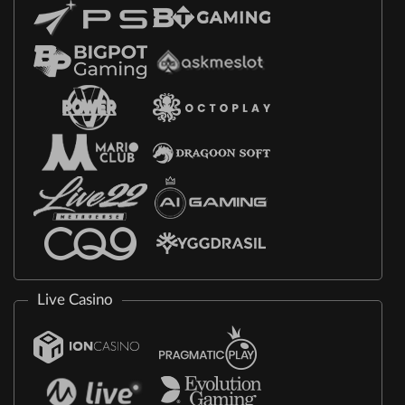
Live Casino