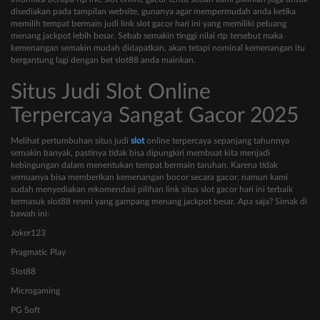
disediakan pada tampilan website, gunanya agar mempermudah anda ketika
memilih tempat bermain judi link slot gacor hari ini yang memiliki peluang
menang jackpot lebih besar. Sebab semakin tinggi nilai rtp tersebut maka
kemenangan semakin mudah didapatkan, akan tetapi nominal kemenangan itu
bergantung lagi dengan bet slot88 anda mainkan.
Situs Judi Slot Online
Terpercaya Sangat Gacor 2025
Melihat pertumbuhan situs judi
slot
online terpercaya sepanjang tahunnya
semakin banyak, pastinya tidak bisa dipungkiri membuat kita menjadi
kebingungan dalam menentukan tempat bermain taruhan. Karena tidak
semuanya bisa memberikan kemenangan bocor secara gacor, namun kami
sudah menyediakan rekomendasi pilihan link situs slot gacor hari ini terbaik
termasuk slot88 resmi yang gampang menang jackpot besar. Apa saja? Simak di
bawah ini:
Joker123
Pragmatic Play
Slot88
Microgaming
PG Soft