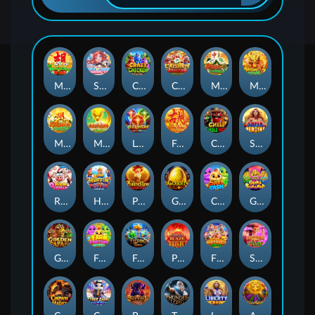
MAHJONG WINS
Starlight Princess 2000
Crazy Chicken
Caishen Mahjong: Triple Luck
Mahjong Fortune 2: Dragon Riches
Mahjong Fortune 3
MAHJONG FORTUNE
MAHJONG BONUS
Lotus Lanterns: Dragon's Fortune
Fortune Mahjong
Chili Chili Hot
SUPER HEROINE
RICH PIGGIES
Huffin’ And Puffin’ Rising
Phoenix Link - Collection
GOLDEN DRAGON EGG
Clucky Cash
Gems Bonanza
GOLDEN FAFAFA
Farm Fortune Wheel
Feeding Time
Pompeii’s Blaze 1000
FIVE BLESSINGS ARRIVE
Skeleton Thief