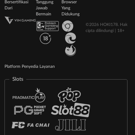
Bersertifikasi
Tanggung
Browser
Dari
Jawab
Yang
Bermain
Didukung
©2026 HOKI178. Hak
cipta dilindungi | 18+
Platform Penyedia Layanan
Slots