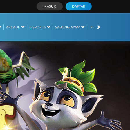
MASUK
DAFTAR
PROMOSI
ARCADE
E-SPORTS
SABUNG AYAM