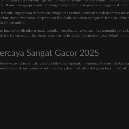
 nomor satu yang akan menjaga seluruh keamanan member saat bermain judi slot88 onli
ran. Kami melengkapi keamanan dengan lisensi resmi dari pagcor sehingga tidak perlu 
tersedia lengkap dan dinobatkan sebagai yang terbaik, terbukti sudah beberapa tahun
ivechat, skype, whatsapp, telegram dan line. Pada saat anda mengalami kendala ketika
ia 24 jam online.
irkan juga untuk disediakan pada tampilan website, gunanya agar mempermudah anda ket
ggi nilai rtp tersebut maka kemenangan semakin mudah didapatkan, akan tetapi nomin
rpercaya Sangat Gacor 2025
tahunnya semakin banyak, pastinya tidak bisa dipungkiri membuat kita menjadi kebi
kami sudah menyediakan rekomendasi pilihan link situs slot gacor hari ini terbaik