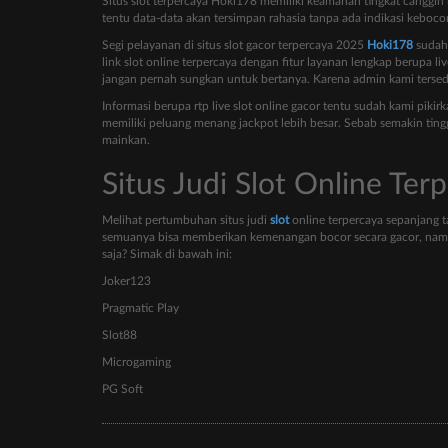
Situs slot terpercaya Hoki178 memiliki keamanan tingkat canggih
tentu data-data akan tersimpan rahasia tanpa ada indikasi keboco
Segi pelayanan di situs slot gacor terpercaya 2025
Hoki178
sudah 
link slot online terpercaya dengan fitur layanan lengkap berupa l
jangan pernah sungkan untuk bertanya. Karena admin kami tersed
Informasi berupa rtp live slot online gacor tentu sudah kami pik
memiliki peluang menang jackpot lebih besar. Sebab semakin tin
mainkan.
Situs Judi Slot Online Te
Melihat pertumbuhan situs judi
slot
online terpercaya sepanjang 
semuanya bisa memberikan kemenangan bocor secara gacor, namun 
saja? Simak di bawah ini:
Joker123
Pragmatic Play
Slot88
Microgaming
PG Soft