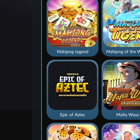
Mahjong Legend
Epic of Aztec
Mafia Ways