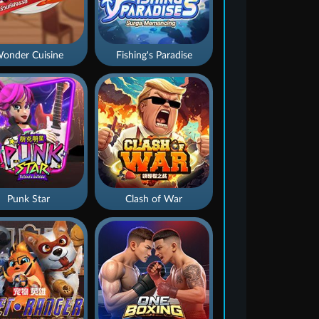
onder Cuisine
Fishing's Paradise
Punk Star
Clash of War