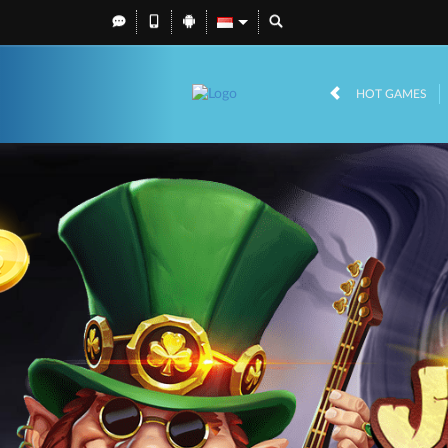
HOT GAMES