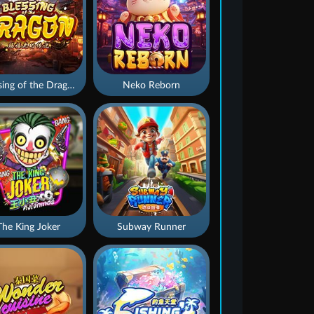
Blessing of the Dragon
Neko Reborn
The King Joker
Subway Runner