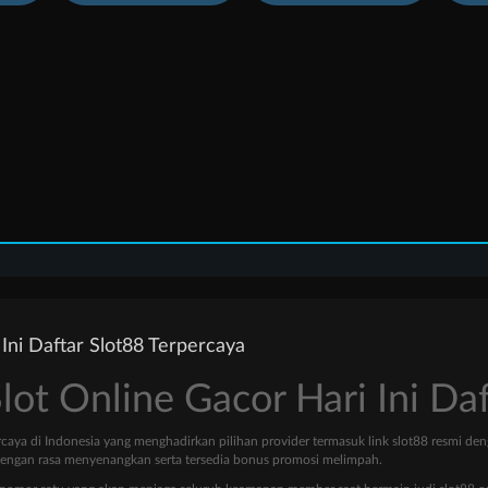
Ini Daftar Slot88 Terpercaya
lot Online Gacor Hari Ini Da
rcaya di Indonesia yang menghadirkan pilihan provider termasuk link slot88 resmi de
dengan rasa menyenangkan serta tersedia bonus promosi melimpah.