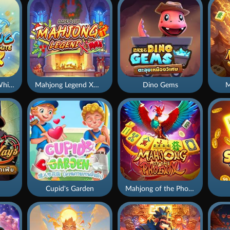
Mahjong of the White Tiger
Mahjong Legend Xmas
Dino Gems
M
Cupid's Garden
Mahjong of the Phoenix