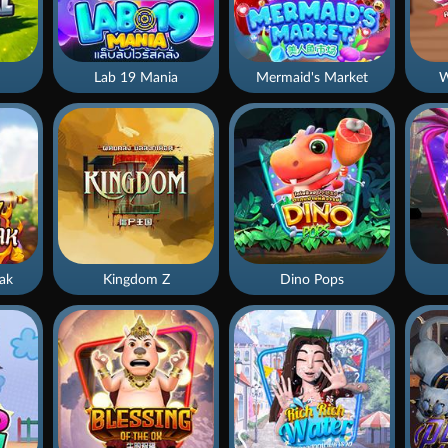
Lab 19 Mania
Mermaid's Market
W
ak
Kingdom Z
Dino Pops